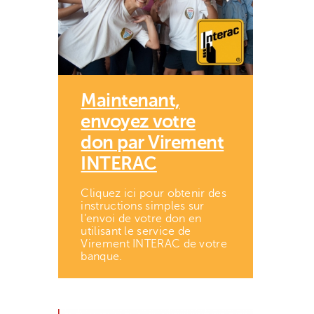
Maintenant,
envoyez votre
don par Virement
INTERAC
Cliquez ici pour obtenir des
instructions simples sur
l’envoi de votre don en
utilisant le service de
Virement INTERAC de votre
banque.