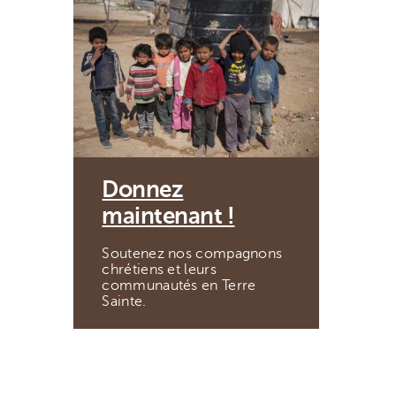
Donnez
maintenant !
Soutenez nos compagnons
chrétiens et leurs
communautés en Terre
Sainte.