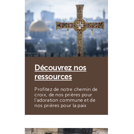
Découvrez nos
ressources
Profitez de notre chemin de
croix, de nos prières pour
l'adoration commune et de
nos prières pour la paix