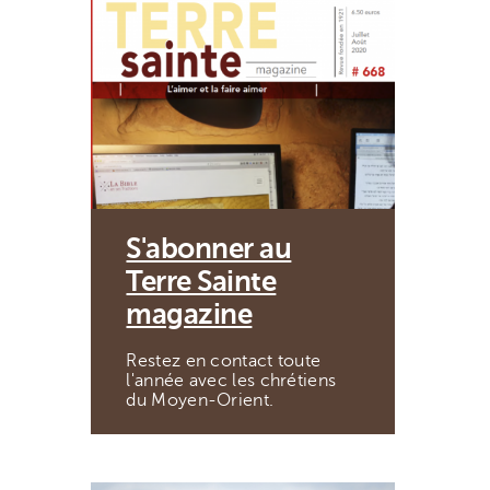
S'abonner au
Terre Sainte
magazine
Restez en contact toute
l'année avec les chrétiens
du Moyen-Orient.